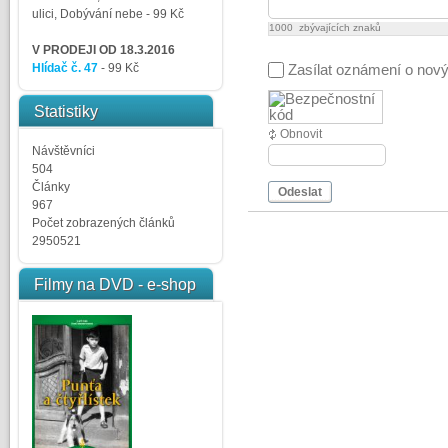
ulici, Dobývání nebe
- 99 Kč
1000
zbývajících znaků
V PRODEJI OD 18.3.2016
Hlídač č. 47
- 99 Kč
Zasílat oznámení o nov
Statistiky
Obnovit
Návštěvníci
504
Články
Odeslat
967
Počet zobrazených článků
2950521
Filmy na DVD - e-shop