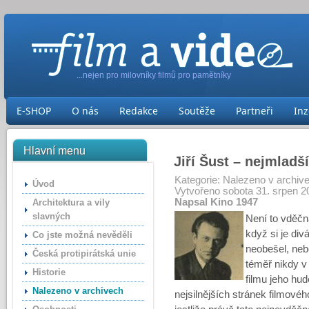
...nejen pro milovníky filmů pro pamětníky
E-SHOP
O nás
Redakce
Soutěže
Partneři
Inz
Hlavní menu
Jiří Šust – nejmladš
Kategorie:
Nalezeno v archiv
Úvod
Vytvořeno sobota 31. srpen 2
Napsal Kino 1947
Architektura a vily
slavných
Není to vděčn
když si je di
Co jste možná nevěděli
neobešel, neb
Česká protipirátská unie
téměř nikdy v
Historie
filmu jeho hud
Nalezeno v archivech
nejsilnějších stránek filmovéh