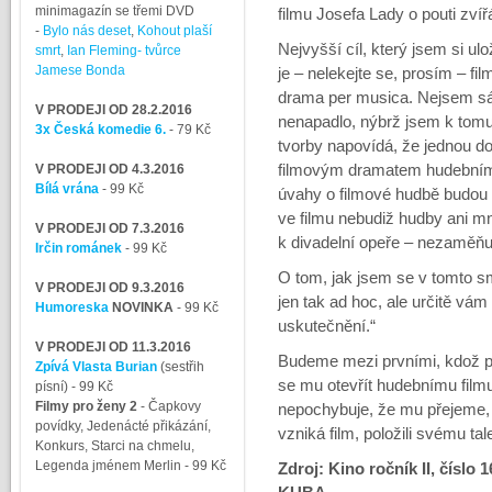
minimagazín se třemi DVD
filmu Josefa Lady o pouti zvíř
-
Bylo nás deset
,
Kohout plaší
Nejvyšší cíl, který jsem si ulo
smrt
,
Ian Fleming- tvůrce
Jamese Bonda
je – nelekejte se, prosím – fi
drama per musica. Nejsem sám
V PRODEJI OD 28.2.2016
nenapadlo, nýbrž jsem k tomu 
3x Česká komedie 6.
- 79 Kč
tvorby napovídá, že jednou do
V PRODEJI OD 4.3.2016
filmovým dramatem hudebním 
Bílá vrána
- 99 Kč
úvahy o filmové hudbě budou m
ve filmu nebudiž hudby ani m
V PRODEJI OD 7.3.2016
k divadelní opeře – nezaměňu
Irčin románek
- 99 Kč
O tom, jak jsem se v tomto s
V PRODEJI OD 9.3.2016
jen tak ad hoc, ale určitě vám
Humoreska
NOVINKA
- 99 Kč
uskutečnění.“
V PRODEJI OD 11.3.2016
Budeme mezi prvními, kdož pro
Zpívá Vlasta Burian
(sestřih
se mu otevřít hudebnímu film
písní)
- 99 Kč
Filmy pro ženy 2
-
Čapkovy
nepochybuje, že mu přejeme, a
povídky, Jedenácté přikázání,
vzniká film, položili svému tal
Konkurs, Starci na chmelu,
Legenda jménem Merlin
- 99 Kč
Zdroj: Kino ročník II, číslo 