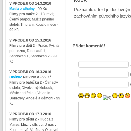
KUBA
V PRODEJI OD 14.3.2016
Madla z cihelny
- 99 Kč
Poznámka: Text je doslovným 
Filmy pro muže 2
-
13. revír,
zachováním původního jazyka a
Černý prapor, Muž z prvního
století, Tři přání, Kouzlo meče
-
99 Kč
V PRODEJI OD 15.3.2016
Filmy pro děti 2
-
Práče, Pyšná
Přidat komentář
princezna, Dinosauři 1,
Sandokan 1, Sandokan 2
- 99
Kč
V PRODEJI OD 16.3.2016
Okénko
NOVINKA
- 99 Kč
Filmy pro babičku 2
-
Čtrnáctý
u stolu, Divotvorný klobouk,
Měsíc nad řekou, Valentin
Dobrotivý, Andělé a démoni
- 99
Kč
V PRODEJI OD 17.3.2016
Filmy pro dědu 2
-
Hudba z
Marsu, Muži v offsidu, U nás v
Kocourkově, Vražda v Ostrovní