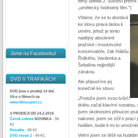
filmy udělila J. Šustovi prémi
„umělecký hodnotný film.“)
Vítáme, že se tu dostává
ke slovu pravá láska k
umění, jehož je tento
nadějný absolvent
pražské i moskevské
konservatoře, žák Hábův,
Jsme na Facebooku!
Řídkého, Vasilenka a
Šebalína nejjistější
zárukou.
DVD V TRAFIKÁCH
Ale připusťme jej
konečně ke slovu:
DVD jsou v prodeji 14 dní.
Více o filmech na
„Protože jsem svou tvůrčí
www.filmexport.cz
dráhu začal klavírní sonatou,
jsem okolnostmi přinucen psá
V PRODEJI OD 24.2.2016
nakonec jsem se sžil s prací pro
Černá sobota
NOVINKA
- 99
Kč
hodlám, bude-li mi to umožněn
Rusalka
- 99 Kč
Velmi jsem se těšil na hude
DVD revue 2
- 49 Kč,