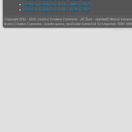
Premiéry na Blu-ray a DVD - duben 2012
Premiéry na Blu-ray a DVD - květen 2012
Copyright 2011 - 2015. Licence
Creative Commons
. Jiří Šust – nejmladší filmový kompo
licenci Creative Commons. Uveďte autora, neužívejte komerčně 3.0 Unported. ISSN 1805
Templates Joo