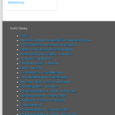
Mobilheimy
Další články:
O nás
Miroslav Zikmund: Nejkrásnější jsou návraty domů
Proč se Vítězslav Nezval nechal zapírat?
Otakar Vávra: Legenda českého filmu
Kradou nám jídlo a sdílejí s námi lože
Archiv H+Z a Klub H+Z
Obchodní palác - v ateliéru
Filmy a pirátství
Cesta do lesa a seriál Missing
Skvostná Metropolis Fritze Langa
Miroslav Cikán - režisér a průkopník
Filmové profese - produkce
Premiéry na Blu-ray a DVD - leden 2012
Premiéry v kinech - červen 2012
Jiří Krejčík - režisér a scenárista
Fauna ateliérů
Premiéry v kinech - červenec 2012
Premiéry na Blu-ray a DVD - březen 2012