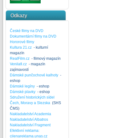
Odkazy
České filmy na DVD
Dokumentární filmy na DVD
Hororové filmy
Kultura 21.cz
- kulturní
magazín
RealFilm.cz
- filmový magazín
Venilafi.cz
- magazín
zajímavostí
Dámské punčochové kalhoty
-
eshop
Dámské legíny
- eshop
Dámské plavky
- eshop
Sdružení historických sídel
Čech, Moravy a Slezska
(SHS
ČMS)
Nakladatelství Academia
Nakladatelství Albatros
Nakladatelství Fragment
Efektivní reklama:
cilenareklama.unas.cz