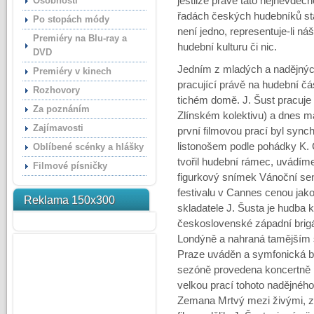
Osobnosti
jestliže právě tato nejnevděč
řadách českých hudebníků stá
Po stopách módy
není jedno, representuje-li n
Premiéry na Blu-ray a
hudební kulturu či nic.
DVD
Jedním z mladých a nadějných 
Premiéry v kinech
pracující právě na hudební čás
Rozhovory
tichém domě. J. Šust pracuje s
Za poznáním
Zlínském kolektivu) a dnes 
Zajímavosti
první filmovou prací byl syn
listonošem podle pohádky K. Č
Oblíbené scénky a hlášky
tvořil hudební rámec, uvádím
Filmové písničky
figurkový snímek Vánoční se
festivalu v Cannes cenou jako
Reklama 150x300
skladatele J. Šusta je hudba
československé západní brig
Londýně a nahraná tamějším 
Praze uváděn a symfonická bá
sezóně provedena koncertně 
velkou prací tohoto nadějného 
Zemana Mrtvý mezi živými, z