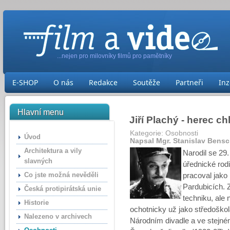
...nejen pro milovníky filmů pro pamětníky
E-SHOP
O nás
Redakce
Soutěže
Partneři
Inz
Hlavní menu
Jiří Plachý - herec c
Kategorie:
Osobnosti
Úvod
Napsal Mgr. Stanislav Bens
Architektura a vily
Narodil se 29
slavných
úřednické rod
Co jste možná nevěděli
pracoval jako 
Pardubicích. 
Česká protipirátská unie
techniku, ale 
Historie
ochotnicky už jako středoškol
Nalezeno v archivech
Národním divadle a ve stejn