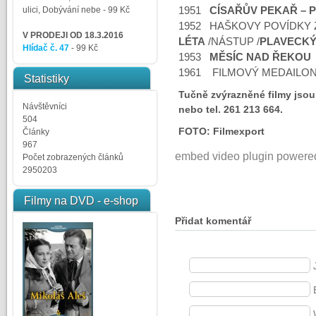
ulici, Dobývání nebe
- 99 Kč
1951
CÍSAŘŮV PEKAŘ – 
1952 HAŠKOVY POVÍDKY 
V PRODEJI OD 18.3.2016
LÉTA
/NÁSTUP /
PLAVECKÝ
Hlídač č. 47
- 99 Kč
1953
MĚSÍC NAD ŘEKOU
1961 FILMOVÝ MEDAILON 
Statistiky
Tučně zvýrazněné filmy jso
Návštěvníci
nebo tel. 261 213 664.
504
FOTO: Filmexport
Články
967
embed video plugin powere
Počet zobrazených článků
2950203
Filmy na DVD - e-shop
Přidat komentář