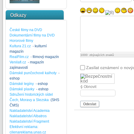
Odkazy
České filmy na DVD
Dokumentární filmy na DVD
Hororové filmy
Kultura 21.cz
- kulturní
magazín
1000
zbývajících znaků
RealFilm.cz
- filmový magazín
Venilafi.cz
- magazín
Zasílat oznámení o nový
zajímavostí
Dámské punčochové kalhoty
-
eshop
Dámské legíny
- eshop
Obnovit
Dámské plavky
- eshop
Sdružení historických sídel
Čech, Moravy a Slezska
(SHS
Odeslat
ČMS)
Nakladatelství Academia
Nakladatelství Albatros
Nakladatelství Fragment
Efektivní reklama:
cilenareklama.unas.cz