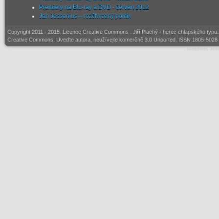
Premiéry na Blu-ray a DVD - červen 2012
Jan Jessenius – rozčtvrcený politik
Copyright 2011 - 2015. Licence
Creative Commons
. Jiří Plachý - herec chlapského typu
Creative Commons. Uveďte autora, neužívejte komerčně 3.0 Unported. ISSN 1805-5028 (
Templates Joo