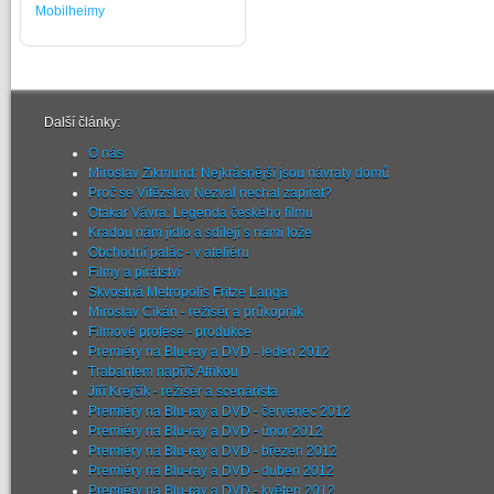
Mobilheimy
Další články:
O nás
Miroslav Zikmund: Nejkrásnější jsou návraty domů
Proč se Vítězslav Nezval nechal zapírat?
Otakar Vávra: Legenda českého filmu
Kradou nám jídlo a sdílejí s námi lože
Obchodní palác - v ateliéru
Filmy a pirátství
Skvostná Metropolis Fritze Langa
Miroslav Cikán - režisér a průkopník
Filmové profese - produkce
Premiéry na Blu-ray a DVD - leden 2012
Trabantem napříč Afrikou
Jiří Krejčík - režisér a scenárista
Premiéry na Blu-ray a DVD - červenec 2012
Premiéry na Blu-ray a DVD - únor 2012
Premiéry na Blu-ray a DVD - březen 2012
Premiéry na Blu-ray a DVD - duben 2012
Premiéry na Blu-ray a DVD - květen 2012