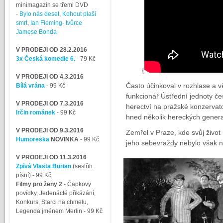
minimagazín se třemi DVD
-
Bylo nás deset
,
Kohout plaší
smrt
,
Ian Fleming- tvůrce
Jamese Bonda
V PRODEJI OD 28.2.2016
3x Česká komedie 6.
- 79 Kč
{
V PRODEJI OD 4.3.2016
Často účinkoval v rozhlase a vě
Bílá vrána
- 99 Kč
funkcionář Ústřední jednoty če
V PRODEJI OD 7.3.2016
herectví na pražské konzervat
Irčin románek
- 99 Kč
hned několik hereckých genera
V PRODEJI OD 9.3.2016
Zemřel v Praze, kde svůj život
Humoreska
NOVINKA
- 99 Kč
jeho sebevraždy nebylo však n
V PRODEJI OD 11.3.2016
Zpívá Vlasta Burian
(sestřih
písní)
- 99 Kč
Filmy pro ženy 2
-
Čapkovy
povídky, Jedenácté přikázání,
Konkurs, Starci na chmelu,
Legenda jménem Merlin
- 99 Kč