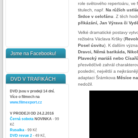
role světového repertoáru, ve
titulech, např.
Na růžích ustlá
Srdce v celofánu
. Z těch hod
přikázání, Jan Výrava či Vyd
Velké dramatické postavy vytv
režiséra Václava Kršky (
Revolu
Posel úsvitu
). K dalším význa
Dravci, Němá barikáda, Nikol
Jsme na Facebooku!
Plavecký mariáš nebo Císařů
přesvědčivě zahrál charakterov
poslední, největší a nejkrásněj
adaptaci Šrámkova
Měsíce na
DVD V TRAFIKÁCH
nedožil.
DVD jsou v prodeji 14 dní.
Více o filmech na
www.filmexport.cz
V PRODEJI OD 24.2.2016
Černá sobota
NOVINKA
- 99
Kč
Rusalka
- 99 Kč
DVD revue 2
- 49 Kč,