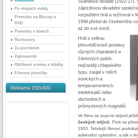
Osobnosti
Švandově divadle (1922-27). V 
zájezdovou divadelní společn
Po stopách módy
rozpuštění hrál a režíroval v
Premiéry na Blu-ray a
1948 přešel do činoherního so
DVD
až do své smrti.
Premiéry v kinech
Hrál s velkou
Rozhovory
přesvědčivostí postavy
Za poznáním
různých charakterů a
Zajímavosti
žánrových poloh,
Oblíbené scénky a hlášky
nejčastěji chlapského
typu, zaujal v rolích
Filmové písničky
ironických a
temperamentních
Reklama 150x300
intelektuálů nebo
obchodních a
průmyslových magnátů.
Ve filmu se poprvé objevil ješt
českých mlýnů
. Poté se přest
1933. Tehdejší filmoví podnikate
adekvátní uplatnění, a tak v d