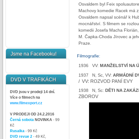
Osvaldem byl Feix spoluautore
Machovy komedie Racek má zp
Osvaldem napsal scénář k Hu
mocnářství. S filmem se rozlou
komedii Josefa Macha Florián, 
M. Čapka-Choda Jírovec a jeho
Praze.
Jsme na Facebooku!
Filmografie:
1936 VV:
MANŽELSTVÍ NA 
1937 N, Sc, VV:
ARMÁDNÍ D
DVD V TRAFIKÁCH
/
VV: ROZVOD PANÍ EVY
1938 N, Sc:
DĚTI NA ZAKÁ
DVD jsou v prodeji 14 dní.
ZBOROV
Více o filmech na
www.filmexport.cz
V PRODEJI OD 24.2.2016
Černá sobota
NOVINKA
- 99
Kč
Rusalka
- 99 Kč
DVD revue 2
- 49 Kč,