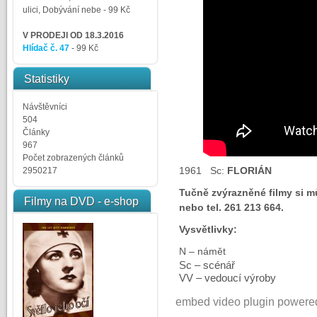
ulici, Dobývání nebe
- 99 Kč
V PRODEJI OD 18.3.2016
Hlídač č. 47
- 99 Kč
Statistiky
Návštěvníci
504
Články
967
Počet zobrazených článků
1961 Sc:
FLORIÁN
2950217
Tučně zvýrazněné filmy si m
Filmy na DVD - e-shop
nebo tel. 261 213 664.
Vysvětlivky:
N – námět
Sc – scénář
VV – vedoucí výroby
embed video plugin powere