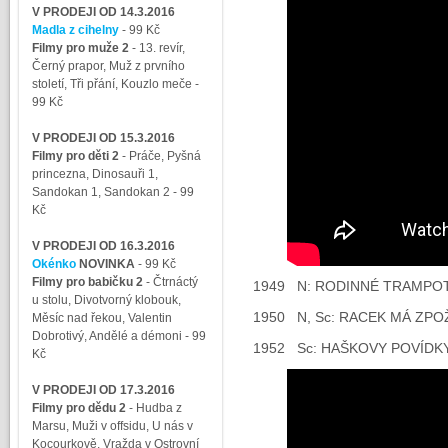
V PRODEJI OD 14.3.2016
Madla z cihelny
- 99 Kč
Filmy pro muže 2
-
13. revír,
Černý prapor, Muž z prvního
století, Tři přání, Kouzlo meče
-
99 Kč
V PRODEJI OD 15.3.2016
Filmy pro děti 2
-
Práče, Pyšná
princezna, Dinosauři 1,
Sandokan 1, Sandokan 2
- 99
Kč
V PRODEJI OD 16.3.2016
Okénko
NOVINKA
- 99 Kč
Filmy pro babičku 2
-
Čtrnáctý
1949 N: RODINNÉ TRAMPOT
u stolu, Divotvorný klobouk,
1950 N, Sc: RACEK MÁ ZPO
Měsíc nad řekou, Valentin
Dobrotivý, Andělé a démoni
- 99
1952 Sc: HAŠKOVY POVÍDK
Kč
V PRODEJI OD 17.3.2016
Filmy pro dědu 2
-
Hudba z
Marsu, Muži v offsidu, U nás v
Kocourkově, Vražda v Ostrovní