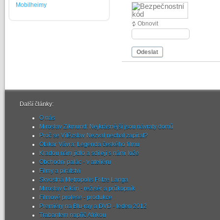
Mobilheimy
Obnovit
Odeslat
Další články:
O nás
Miroslav Zikmund: Nejkrásnější jsou návraty domů
Proč se Vítězslav Nezval nechal zapírat?
Otakar Vávra: Legenda českého filmu
Kradou nám jídlo a sdílejí s námi lože
Obchodní palác - v ateliéru
Filmy a pirátství
Skvostná Metropolis Fritze Langa
Miroslav Cikán - režisér a průkopník
Filmové profese - produkce
Premiéry na Blu-ray a DVD - leden 2012
Trabantem napříč Afrikou