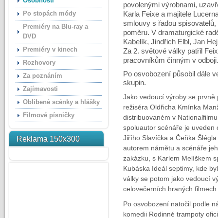
Osobnosti
povolenými výrobnami, uzavřel
Po stopách módy
Karla Feixe a majitele Lucern
smlouvy s řadou spisovatelů,
Premiéry na Blu-ray a
poměru. V dramaturgické radě 
DVD
Kabelík, Jindřich Elbl, Jan Hej
Premiéry v kinech
Za 2. světové války patřil Fe
pracovníkům činným v odboji
Rozhovory
Po osvobození působil dále ve
Za poznáním
skupin.
Zajímavosti
Jako vedoucí výroby se prvně
Oblíbené scénky a hlášky
režiséra Oldřicha Kmínka Manž
Filmové písničky
distribuovaném v Nationalfilmu
spoluautor scénáře je uveden o
Jiřího Slavíčka a Čeňka Šlégl
Reklama 150x300
autorem námětu a scénáře jeh
zakázku, s Karlem Melíškem s
Kubáska Ideál septimy, kde by
války se potom jako vedoucí vý
celovečerních hraných filmech
Po osvobození natočil podle n
komedii Rodinné trampoty ofici