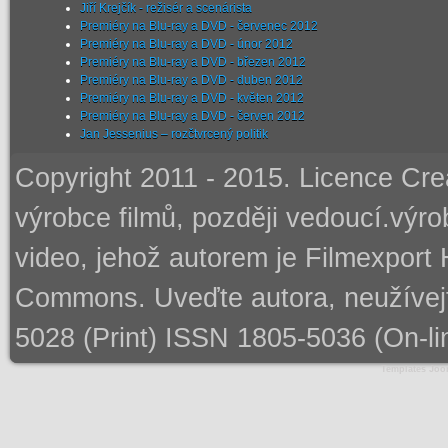
Jiří Krejčík - režisér a scenárista
Premiéry na Blu-ray a DVD - červenec 2012
Premiéry na Blu-ray a DVD - únor 2012
Premiéry na Blu-ray a DVD - březen 2012
Premiéry na Blu-ray a DVD - duben 2012
Premiéry na Blu-ray a DVD - květen 2012
Premiéry na Blu-ray a DVD - červen 2012
Jan Jessenius – rozčtvrcený politik
Copyright 2011 - 2015. Licence
Cre
výrobce filmů, později vedoucí.výro
video, jehož autorem je Filmexport 
Commons. Uveďte autora, neužívej
5028 (Print) ISSN 1805-5036 (On-li
Templates Joo