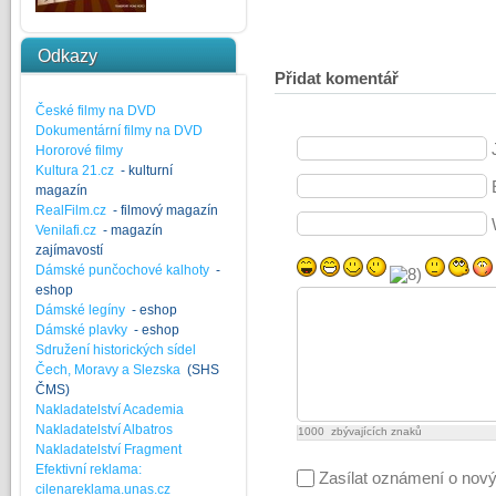
Odkazy
Přidat komentář
České filmy na DVD
Dokumentární filmy na DVD
Hororové filmy
Kultura 21.cz
- kulturní
magazín
RealFilm.cz
- filmový magazín
Venilafi.cz
- magazín
zajímavostí
Dámské punčochové kalhoty
-
eshop
Dámské legíny
- eshop
Dámské plavky
- eshop
Sdružení historických sídel
Čech, Moravy a Slezska
(SHS
ČMS)
Nakladatelství Academia
Nakladatelství Albatros
1000
zbývajících znaků
Nakladatelství Fragment
Efektivní reklama:
Zasílat oznámení o nov
cilenareklama.unas.cz