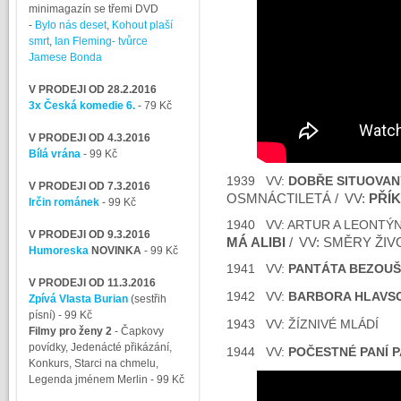
minimagazín se třemi DVD
-
Bylo nás deset
,
Kohout plaší
smrt
,
Ian Fleming- tvůrce
Jamese Bonda
V PRODEJI OD 28.2.2016
3x Česká komedie 6.
- 79 Kč
V PRODEJI OD 4.3.2016
Bílá vrána
- 99 Kč
1939 VV:
DOBŘE SITUOVAN
V PRODEJI OD 7.3.2016
OSMNÁCTILETÁ /
VV:
PŘÍ
Irčin románek
- 99 Kč
1940 VV: ARTUR A LEONTÝN
V PRODEJI OD 9.3.2016
MÁ ALIBI
/
VV: SMĚRY ŽIV
Humoreska
NOVINKA
- 99 Kč
1941 VV:
PANTÁTA BEZOU
V PRODEJI OD 11.3.2016
1942 VV:
BARBORA HLAVS
Zpívá Vlasta Burian
(sestřih
písní)
- 99 Kč
1943 VV: ŽÍZNIVÉ MLÁDÍ
Filmy pro ženy 2
-
Čapkovy
povídky, Jedenácté přikázání,
1944 VV:
POČESTNÉ PANÍ 
Konkurs, Starci na chmelu,
Legenda jménem Merlin
- 99 Kč