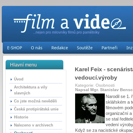
...nejen pro milovníky filmů pro pamětníky
E-SHOP
O nás
Redakce
Soutěže
Partneři
Inz
Hlavní menu
Karel Feix - scenárist
vedoucí.výroby
Úvod
Kategorie:
Osobnosti
Architektura a vily
Napsal Mgr. Stanislav Bens
slavných
Narodil se 1. 
Co jste možná nevěděli
sklářském a t
filmovém podn
Česká protipirátská unie
organizační a
Historie
se stal ředite
vedení výroby 
Nalezeno v archivech
Když se za nacistické okupac