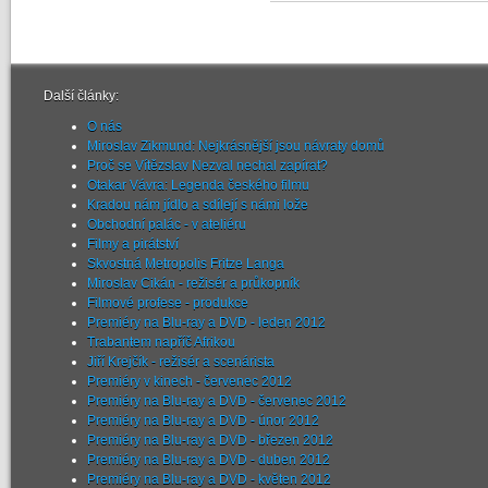
Další články:
O nás
Miroslav Zikmund: Nejkrásnější jsou návraty domů
Proč se Vítězslav Nezval nechal zapírat?
Otakar Vávra: Legenda českého filmu
Kradou nám jídlo a sdílejí s námi lože
Obchodní palác - v ateliéru
Filmy a pirátství
Skvostná Metropolis Fritze Langa
Miroslav Cikán - režisér a průkopník
Filmové profese - produkce
Premiéry na Blu-ray a DVD - leden 2012
Trabantem napříč Afrikou
Jiří Krejčík - režisér a scenárista
Premiéry v kinech - červenec 2012
Premiéry na Blu-ray a DVD - červenec 2012
Premiéry na Blu-ray a DVD - únor 2012
Premiéry na Blu-ray a DVD - březen 2012
Premiéry na Blu-ray a DVD - duben 2012
Premiéry na Blu-ray a DVD - květen 2012