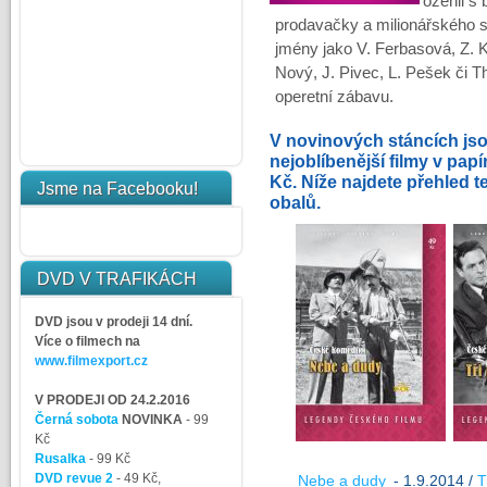
oženil s
prodavačky a milionářského 
jmény jako V. Ferbasová, Z. 
Nový, J. Pivec, L. Pešek či Th
operetní zábavu.
V novinových stáncích js
nejoblíbenější filmy v pap
Kč
. Níže najdete přehled t
Jsme na Facebooku!
obalů.
DVD V TRAFIKÁCH
DVD jsou v prodeji 14 dní.
Více o filmech na
www.filmexport.cz
V PRODEJI OD 24.2.2016
Černá sobota
NOVINKA
- 99
Kč
Rusalka
- 99 Kč
DVD revue 2
- 49 Kč,
Nebe a dudy
- 1.9.2014 /
T