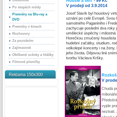
Osobnosti
Housle a sen
- 99 Kč
V prodeji od 3.9.2014
Po stopách módy
Josef Slavík byl houslový virt
Premiéry na Blu-ray a
uznání po celé Evropě. Svou 
DVD
samotného Paganiniho i Frede
Premiéry v kinech
zachycuje poslední dva roky j
umělecké úspěchy i milostná 
Rozhovory
Horečkou zmučený houslista
Za poznáním
hudební začátky, studium, ro
Zajímavosti
velkolepé koncerty i na ženy, 
jeho života. Dějovou linii sním
Oblíbené scénky a hlášky
tvorbu Václava Kršky.
Filmové písničky
Reklama 150x300
Rozkoš
V prode
Chudá pr
milionáře
Předstírá
vyjde pr
neztratí.