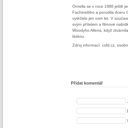
Ornella se v roce 1988 ještě 
Fachinettiho a porodila dceru 
vydrželo jen osm let. V současn
svým přítelem a filmové nabídky
Woodyho Allena, když ztvárnila
láskou.
Zdroj informací: csfd.cz, osobno
Přidat komentář