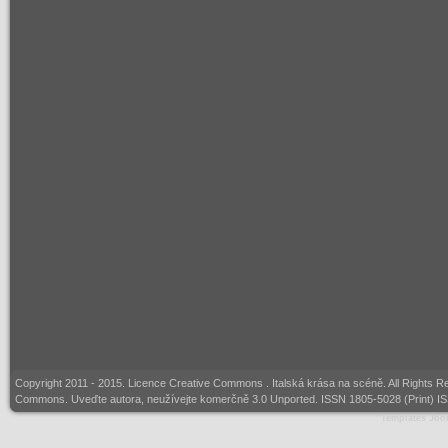
Copyright 2011 - 2015. Licence
Creative Commons
. Italská krása na scéně. All Rights 
Commons. Uveďte autora, neužívejte komerčně 3.0 Unported. ISSN 1805-5028 (Print) I
Templates Joo