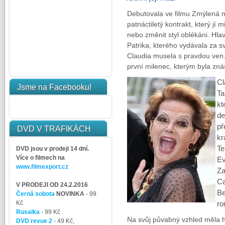
Debutovala ve filmu Zmýlená ne
patnáctiletý kontrakt, který jí 
nebo změnit styl oblékáni. Hla
Patrika, kterého vydávala za sv
Claudia musela s pravdou ven. P
první milenec, kterým byla zná
Cl
Jsme na Facebooku!
Ta
kt
de
př
DVD V TRAFIKÁCH
kr
Te
DVD jsou v prodeji 14 dní.
Více o filmech na
Ev
www.filmexport.cz
Za
Ca
V PRODEJI OD 24.2.2016
Be
Černá sobota
NOVINKA
- 99
Kč
ro
Rusalka
- 99 Kč
Na svůj půvabný vzhled měla hl
DVD revue 2
- 49 Kč,