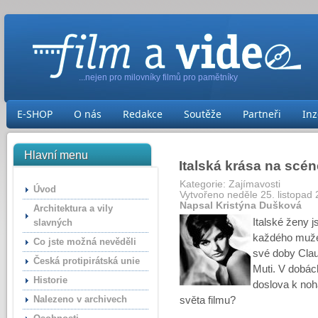
...nejen pro milovníky filmů pro pamětníky
E-SHOP
O nás
Redakce
Soutěže
Partneři
Inz
Hlavní menu
Italská krása na scén
Kategorie:
Zajímavosti
Úvod
Vytvořeno neděle 25. listopad
Napsal Kristýna Dušková
Architektura a vily
Italské ženy 
slavných
každého muže.
Co jste možná nevěděli
své doby Clau
Česká protipirátská unie
Muti. V dobách
Historie
doslova k noh
Nalezeno v archivech
světa filmu?