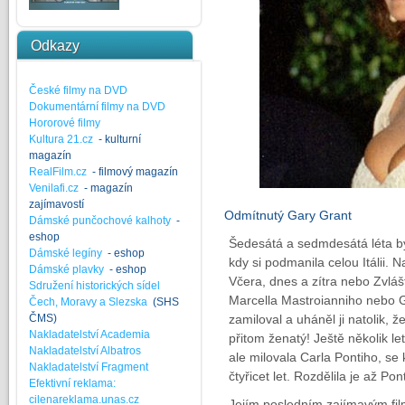
Odkazy
České filmy na DVD
Dokumentární filmy na DVD
Hororové filmy
Kultura 21.cz
- kulturní
magazín
RealFilm.cz
- filmový magazín
Venilafi.cz
- magazín
zajímavostí
Odmítnutý Gary Grant
Dámské punčochové kalhoty
-
eshop
Šedesátá a sedmdesátá léta byl
Dámské legíny
- eshop
kdy si podmanila celou Itálii. N
Dámské plavky
- eshop
Včera, dnes a zítra nebo Zvlá
Sdružení historických sídel
Marcella Mastroianniho nebo 
Čech, Moravy a Slezska
(SHS
ČMS)
zamiloval a uháněl ji natolik, 
Nakladatelství Academia
přitom ženatý! Ještě několik let
Nakladatelství Albatros
ale milovala Carla Pontiho, se
Nakladatelství Fragment
čtyřicet let. Rozdělila je až Po
Efektivní reklama:
cilenareklama.unas.cz
Jejím posledním zajímavým fil