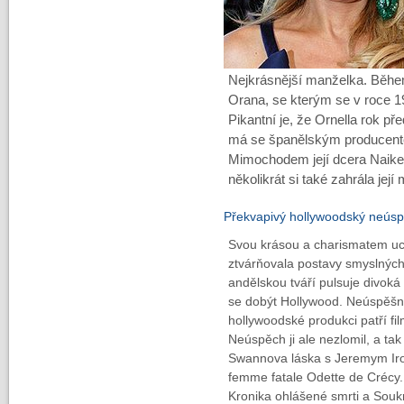
Nejkrásnější manželka. Během
Orana, se kterým se v roce 197
Pikantní je, že Ornella rok př
má se španělským producent
Mimochodem její dcera Naike 
několikrát si také zahrála její 
Překvapivý hollywoodský neús
Svou krásou a charismatem uch
ztvárňovala postavy smyslných
andělskou tváří pulsuje divoká k
se dobýt Hollywood. Neúspěšně
hollywoodské produkci patří fil
Neúspěch ji ale nezlomil, a tak 
Swannova láska s Jeremym Iron
femme fatale Odette de Crécy. 
Kronika ohlášené smrti a Souk