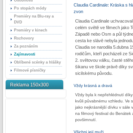
Osobnosti
Claudia Cardinale: Kráska s h
Po stopách módy
zvon
Premiéry na Blu-ray a
Claudia Cardinale uchvacova
DVD
celém světě ve filmech jako T
Premiéry v kinech
Západě nebo Osm a půl týdne. 
Rozhovory
cesta ke slávě nebyla jednod
Za poznáním
Claudia se narodila 5.dubna 
rodičům, kteří pocházeli ze Sic
Zajímavosti
2. světovou válku, časté stěho
Oblíbené scénky a hlášky
šikanu ve škole právě díky 
Filmové písničky
sicilskému původu.
Reklama 150x300
Vždy krásná a dravá
Vždy byla k nepřehlédnutí díky
kvůli půvabnému vzhledu. Ve sv
jako nejkrásnější dívku v sále 
na filmový festival do Benátek 
povšimnutí.
Všichni její muži