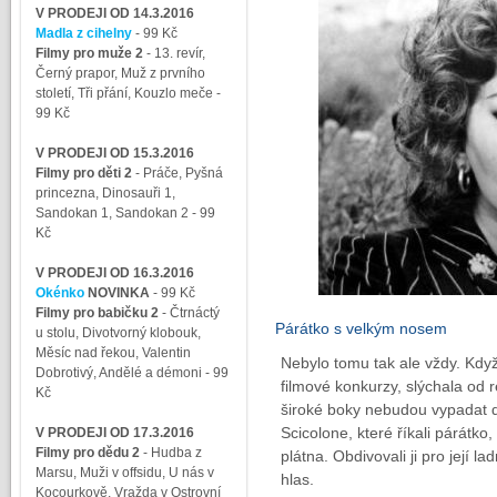
V PRODEJI OD 14.3.2016
Madla z cihelny
- 99 Kč
Filmy pro muže 2
-
13. revír,
Černý prapor, Muž z prvního
století, Tři přání, Kouzlo meče
-
99 Kč
V PRODEJI OD 15.3.2016
Filmy pro děti 2
-
Práče, Pyšná
princezna, Dinosauři 1,
Sandokan 1, Sandokan 2
- 99
Kč
V PRODEJI OD 16.3.2016
Okénko
NOVINKA
- 99 Kč
Filmy pro babičku 2
-
Čtrnáctý
Párátko s velkým nosem
u stolu, Divotvorný klobouk,
Měsíc nad řekou, Valentin
Nebylo tomu tak ale vždy. Kdy
Dobrotivý, Andělé a démoni
- 99
filmové konkurzy, slýchala od r
Kč
široké boky nebudou vypadat do
Scicolone, které říkali párátko
V PRODEJI OD 17.3.2016
Filmy pro dědu 2
-
Hudba z
plátna. Obdivovali ji pro její 
Marsu, Muži v offsidu, U nás v
hlas.
Kocourkově, Vražda v Ostrovní