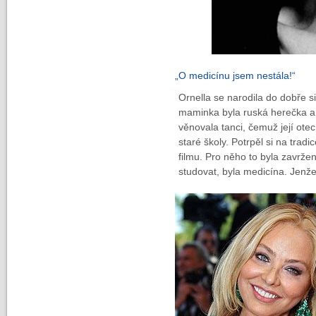
„O medicínu jsem nestála!“
Ornella se narodila do dobře s
maminka byla ruská herečka a 
věnovala tanci, čemuž její otec 
staré školy. Potrpěl si na tradi
filmu. Pro něho to byla zavrže
studovat, byla medicína. Jenže