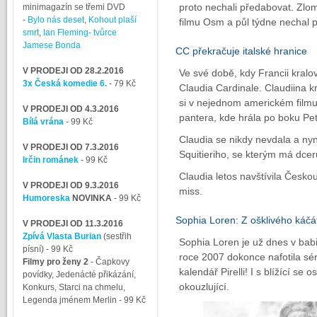
proto nechali předabovat. Zlomil
minimagazín se třemi DVD
-
Bylo nás deset
,
Kohout plaší
filmu Osm a půl týdne nechal 
smrt
,
Ian Fleming- tvůrce
Jamese Bonda
CC překračuje italské hranice
V PRODEJI OD 28.2.2016
Ve své době, kdy Francii kralov
3x Česká komedie 6.
- 79 Kč
Claudia Cardinale. Claudiina kr
si v nejednom americkém filmu
V PRODEJI OD 4.3.2016
pantera, kde hrála po boku Pet
Bílá vrána
- 99 Kč
Claudia se nikdy nevdala a nyn
V PRODEJI OD 7.3.2016
Squitieriho, se kterým má dceru
Irčin románek
- 99 Kč
Claudia letos navštívila Česk
V PRODEJI OD 9.3.2016
miss.
Humoreska
NOVINKA
- 99 Kč
Sophia Loren: Z ošklivého káč
V PRODEJI OD 11.3.2016
Zpívá Vlasta Burian
(sestřih
Sophia Loren je už dnes v babi
písní)
- 99 Kč
roce 2007 dokonce nafotila séri
Filmy pro ženy 2
-
Čapkovy
kalendář Pirelli! I s blížící se
povídky, Jedenácté přikázání,
okouzlující.
Konkurs, Starci na chmelu,
Legenda jménem Merlin
- 99 Kč