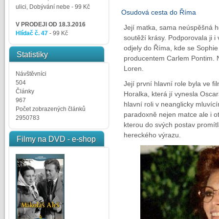
ulici, Dobývání nebe
- 99 Kč
Osudová cesta do Říma
V PRODEJI OD 18.3.2016
Její matka, sama neúspěšná he
Hlídač č. 47
- 99 Kč
soutěží krásy. Podporovala ji i
odjely do Říma, kde se Sophi
Statistiky
producentem Carlem Pontim. Na
Loren.
Návštěvníci
504
Její první hlavní role byla ve f
Články
Horalka, která jí vynesla Oscar
967
hlavní roli v neanglicky mluví
Počet zobrazených článků
paradoxně nejen matce ale i otci,
2950783
kterou do svých postav promítl
hereckého výrazu.
Filmy na DVD - e-shop