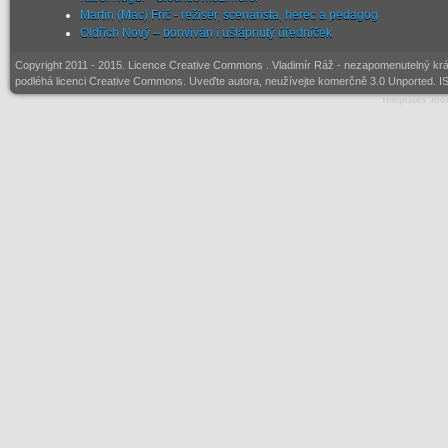
Martin (Mac) Frič - režisér, scenárista, herec a pedagog
Oldřich Nový – bonviván i ušlápnutý úředníček
Copyright 2011 - 2015. Licence
Creative Commons
. Vladimír Ráž - nezapomenutelný král
podléhá licenci Creative Commons. Uveďte autora, neužívejte komerčně 3.0 Unported. I
Templates Joo