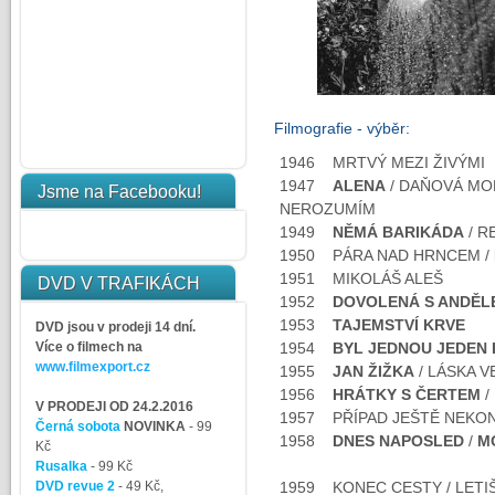
Filmografie - výběr:
1946 MRTVÝ MEZI ŽIVÝMI
1947
ALENA
/ DAŇOVÁ MOR
Jsme na Facebooku!
NEROZUMÍM
1949
NĚMÁ BARIKÁDA
/ R
1950 PÁRA NAD HRNCEM /
1951 MIKOLÁŠ ALEŠ
DVD V TRAFIKÁCH
1952
DOVOLENÁ S ANDĚL
1953
TAJEMSTVÍ KRVE
DVD jsou v prodeji 14 dní.
Více o filmech na
1954
BYL JEDNOU JEDEN K
www.filmexport.cz
1955
JAN ŽIŽKA
/ LÁSKA 
1956
HRÁTKY S ČERTEM
/
V PRODEJI OD 24.2.2016
1957 PŘÍPAD JEŠTĚ NEKO
Černá sobota
NOVINKA
- 99
1958
DNES NAPOSLED
/
M
Kč
Rusalka
- 99 Kč
DVD revue 2
- 49 Kč,
1959 KONEC CESTY / LETIŠ