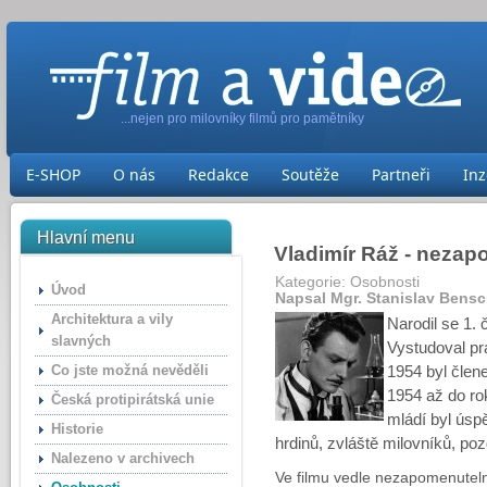
...nejen pro milovníky filmů pro pamětníky
E-SHOP
O nás
Redakce
Soutěže
Partneři
Inz
Hlavní menu
Vladimír Ráž - nezap
Kategorie:
Osobnosti
Úvod
Napsal Mgr. Stanislav Bens
Architektura a vily
Narodil se 1.
slavných
Vystudoval pr
Co jste možná nevěděli
1954 byl člen
1954 až do ro
Česká protipirátská unie
mládí byl úsp
Historie
hrdinů, zvláště milovníků, poz
Nalezeno v archivech
Ve filmu vedle nezapomenuteln