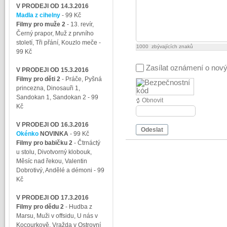
V PRODEJI OD 14.3.2016
Madla z cihelny
- 99 Kč
Filmy pro muže 2
-
13. revír,
Černý prapor, Muž z prvního
století, Tři přání, Kouzlo meče
-
1000
zbývajících znaků
99 Kč
Zasílat oznámení o nov
V PRODEJI OD 15.3.2016
Filmy pro děti 2
-
Práče, Pyšná
princezna, Dinosauři 1,
Sandokan 1, Sandokan 2
- 99
Obnovit
Kč
V PRODEJI OD 16.3.2016
Odeslat
Okénko
NOVINKA
- 99 Kč
Filmy pro babičku 2
-
Čtrnáctý
u stolu, Divotvorný klobouk,
Měsíc nad řekou, Valentin
Dobrotivý, Andělé a démoni
- 99
Kč
V PRODEJI OD 17.3.2016
Filmy pro dědu 2
-
Hudba z
Marsu, Muži v offsidu, U nás v
Kocourkově, Vražda v Ostrovní