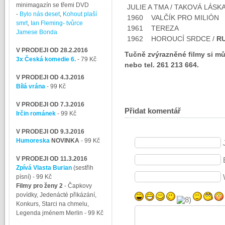
minimagazín se třemi DVD
JULIE A TMA / TAKOVÁ LÁSK
-
Bylo nás deset
,
Kohout plaší
1960 VALČÍK PR
smrt
,
Ian Fleming- tvůrce
1961 TE
Jamese Bonda
1962 HOROUCÍ SRDCE /
R
V PRODEJI OD 28.2.2016
Tučně zvýrazněné filmy si m
3x Česká komedie 6.
- 79 Kč
nebo tel. 261 213 664.
V PRODEJI OD 4.3.2016
Bílá vrána
- 99 Kč
V PRODEJI OD 7.3.2016
Přidat komentář
Irčin románek
- 99 Kč
V PRODEJI OD 9.3.2016
Humoreska
NOVINKA
- 99 Kč
V PRODEJI OD 11.3.2016
Zpívá Vlasta Burian
(sestřih
písní)
- 99 Kč
Filmy pro ženy 2
-
Čapkovy
povídky, Jedenácté přikázání,
Konkurs, Starci na chmelu,
Legenda jménem Merlin
- 99 Kč