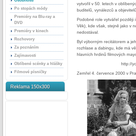
Osobnosti
vytvořil v 50. letech v oblíben
Po stopách módy
buditelů, vynálezců a objevitelů
Premiéry na Blu-ray a
Podobné role vytvářel později i 
DVD
Věk), kde však, stejně jako v 
Premiéry v kinech
nedostával.
Rozhovory
Byl výborným recitátorem a jeh
Za poznáním
rozhlase a dabingu, kde má vět
hlavních hrdinů filmových may
Zajímavosti
Oblíbené scénky a hlášky
http://y
Filmové písničky
Zemřel 4. července 2000 v Pra
Reklama 150x300