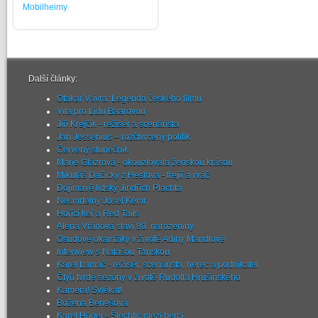
Mobilheimy
Další články:
Otakar Vávra: Legenda českého filmu
Vila pro Lídu Baarovou
Jiří Krejčík - režisér a scenárista
Jan Jessenius – rozčtvrcený politik
Červený slunečník
Marie Glázrová - okouzlovala ženskou krásou
Mikuláš Dačický z Heslova - frejíř a rváč
Dojímavě lidský Jindřich Plachta
Nesmrtelný Josef Kemr
Hořící keř a Red Tails
Alena Vránová slaví 80. narozeniny
Osudové okamžiky v životě Adiny Mandlové
Interwiew s Natašou Tanskou
Karel Lamač - režisér, scenárista, herec a podnikatel
Čtyři tvrdé sezóny v životě Rudolfa Hrušínského
Kamera! Svlékat!
Božena Benešová
Karel Höger - Šlechtic mezi herci