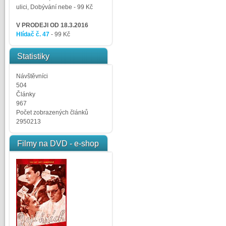
ulici, Dobývání nebe
- 99 Kč
V PRODEJI OD 18.3.2016
Hlídač č. 47
- 99 Kč
Statistiky
Návštěvníci
504
Články
967
Počet zobrazených článků
2950213
Filmy na DVD - e-shop