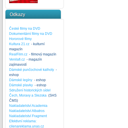
Odkazy
České filmy na DVD
Dokumentární filmy na DVD
Hororové filmy
Kultura 21.cz
- kulturní
magazín
RealFilm.cz
- filmový magazín
Venilafi.cz
- magazín
zajímavostí
Dámské punčochové kalhoty
-
eshop
Dámské legíny
- eshop
Dámské plavky
- eshop
Sdružení historických sídel
Čech, Moravy a Slezska
(SHS
ČMS)
Nakladatelství Academia
Nakladatelství Albatros
Nakladatelství Fragment
Efektivní reklama:
cilenareklama.unas.cz