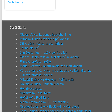
Mobilheimy
Další články:
Otakar Vávra: Legenda českého filmu
Miroslav Cikán - režisér a průkopník
Jiří Krejčík - režisér a scenárista
Fauna ateliérů
Jan Jessenius – rozčtvrcený politik
Oldřich Lipský miloval svět cirkusů a varieté
Filmové profese - režie
Marie Glázrová - okouzlovala ženskou krásou
Věra Jordánová - v kruhu pohádek a velkých dramat
Filmové profese - scénář
Mikuláš Dačický z Heslova - frejíř a rváč
Dojímavě lidský Jindřich Plachta
Honzíkova cesta
Nesmrtelný Josef Kemr
Hořící keř a Red Tails
Alena Vránová slaví 80. narozeniny
Osudové okamžiky v životě Adiny Mandlové
Karel Lamač - režisér, scenárista, herec a podnikatel