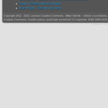
Gogol v českém filmovém pojetí
Karel Höger - Šlechtic mezi herci
Copyright 2011 - 2015. Licence
Creative Commons
. Milan Vošmik - režisér a scenárista
Creative Commons. Uveďte autora, neužívejte komerčně 3.0 Unported. ISSN 1805-5028 (
Templates Joo