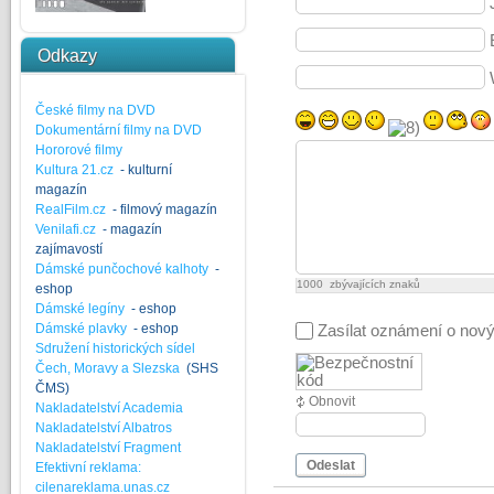
Odkazy
České filmy na DVD
Dokumentární filmy na DVD
Hororové filmy
Kultura 21.cz
- kulturní
magazín
RealFilm.cz
- filmový magazín
Venilafi.cz
- magazín
zajímavostí
Dámské punčochové kalhoty
-
1000
zbývajících znaků
eshop
Dámské legíny
- eshop
Dámské plavky
- eshop
Zasílat oznámení o nov
Sdružení historických sídel
Čech, Moravy a Slezska
(SHS
ČMS)
Obnovit
Nakladatelství Academia
Nakladatelství Albatros
Nakladatelství Fragment
Odeslat
Efektivní reklama:
cilenareklama.unas.cz