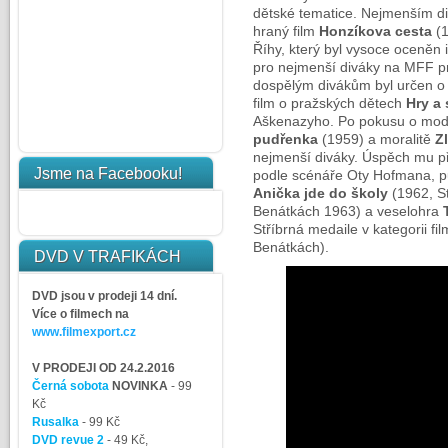
dětské tematice. Nejmenším di
hraný film
Honzíkova cesta
(1
Říhy, který byl vysoce oceněn i
pro nejmenší diváky na MFF pr
dospělým divákům byl určen o 
film o pražských dětech
Hry a
Aškenazyho. Po pokusu o mode
pudřenka
(1959) a moralitě
Z
nejmenší diváky. Úspěch mu p
Jsme na Facebooku!
podle scénáře Oty Hofmana, pů
Anička jde do školy
(1962, St
Benátkách 1963) a veselohra
Stříbrná medaile v kategorii fil
Benátkách).
DVD V TRAFIKÁCH
DVD jsou v prodeji 14 dní.
Více o filmech na
www.filmexport.cz
V PRODEJI OD 24.2.2016
Černá sobota
NOVINKA
- 99
Kč
Rusalka
- 99 Kč
DVD revue 2
- 49 Kč,