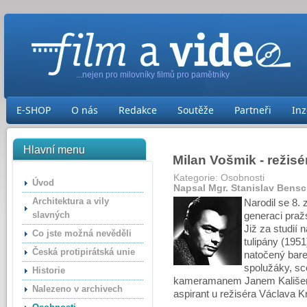
...nejen pro milovníky filmů pro pamětníky
E-SHOP
O nás
Redakce
Soutěže
Partneři
Inz
Hlavní menu
Milan Vošmik - režisé
Kategorie:
Osobnosti
Úvod
Napsal Mgr. Stanislav Bens
Architektura a vily
Narodil se 8. 
slavných
generaci praž
Již za studií 
Co jste možná nevěděli
tulipány (195
Česká protipirátská unie
natočený bare
spolužáky, s
Historie
kameramanem Janem Kališem.
Nalezeno v archivech
aspirant u režiséra Václava K