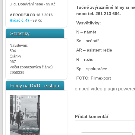
ulici, Dobývání nebe
- 99 Kč
Tučně zvýrazněné filmy si m
nebo tel. 261 213 664.
V PRODEJI OD 18.3.2016
Hlídač č. 47
- 99 Kč
Vysvětlivky:
N – námět
Statistiky
Sc – scénář
Návštěvníci
AR – asistent režie
504
Články
R – režie
967
Počet zobrazených článků
Sp – spolupráce
2950339
FOTO: Filmexport
Filmy na DVD - e-shop
embed video plugin powere
Přidat komentář