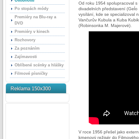
Osobnosti
Od roku 1954 spolupracoval s Č
Po stopách módy
divadelních představení (Geĺo
vysílání, kde se specializoval
Premiéry na Blu-ray a
Vančurův Kubula a Kuba Kubik
DVD
(Robinsonka M. Majerové).
Premiéry v kinech
Rozhovory
Za poznáním
Zajímavosti
Oblíbené scénky a hlášky
Filmové písničky
Reklama 150x300
V roce 1956 přešel jako extern
kmenový režisér do Filmového 