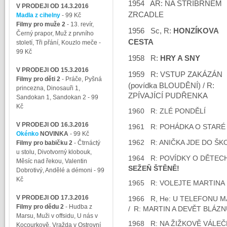
1954 AR: NA STŘÍBRNÉM
V PRODEJI OD 14.3.2016
ZRCADLE
Madla z cihelny
- 99 Kč
Filmy pro muže 2
-
13. revír,
1956 Sc, R:
HONZÍKOVA
Černý prapor, Muž z prvního
CESTA
století, Tři přání, Kouzlo meče
-
99 Kč
1958 R:
HRY A SNY
V PRODEJI OD 15.3.2016
1959 R: VSTUP ZAKÁZÁN
Filmy pro děti 2
-
Práče, Pyšná
(povídka BLOUDĚNÍ) /
R:
princezna, Dinosauři 1,
ZPÍVAJÍCÍ PUDŘENKA
Sandokan 1, Sandokan 2
- 99
Kč
1960 R: ZLÉ PONDĚLÍ
V PRODEJI OD 16.3.2016
1961 R: POHÁDKA O STARÉ
Okénko
NOVINKA
- 99 Kč
1962 R: ANIČKA JDE DO ŠK
Filmy pro babičku 2
-
Čtrnáctý
u stolu, Divotvorný klobouk,
1964 R: POVÍDKY O DĚTECH
Měsíc nad řekou, Valentin
SEŽEŇ ŠTĚNĚ!
Dobrotivý, Andělé a démoni
- 99
Kč
1965 R: VOLEJTE MARTINA
V PRODEJI OD 17.3.2016
1966 R, He: U TELEFONU M
Filmy pro dědu 2
-
Hudba z
/
R: MARTIN A DEVĚT BLÁZN
Marsu, Muži v offsidu, U nás v
1968 R: NA ŽIŽKOVĚ VÁLE
Kocourkově, Vražda v Ostrovní