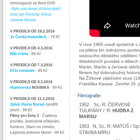
minimagazín se třemi DVD
-
Bylo nás deset
,
Kohout plaší
smrt
,
Ian Fleming- tvůrce
Jamese Bonda
V PRODEJI OD 28.2.2016
3x Česká komedie 6.
- 79 Kč
V roce 1965 uvedl společně 
V PRODEJI OD 4.3.2016
na plátna kin svéráznou postav
Bílá vrána
- 99 Kč
vedoucího dětského oddělení V
detektivních povídek o dětech a
V PRODEJI OD 7.3.2016
Martin, Martin a červené sklíč
Irčin románek
- 99 Kč
filmem byl dobrodružný historic
Na Žižkově válečném voze (19
V PRODEJI OD 9.3.2016
Františka Karase. Zemřel 26. 
Humoreska
NOVINKA
- 99 Kč
Filmografie:
V PRODEJI OD 11.3.2016
Zpívá Vlasta Burian
(sestřih
1952
Sc, R: ČERVENÉ
písní)
- 99 Kč
TULIPÁNY /
R:
HUDBA Z
Filmy pro ženy 2
-
Čapkovy
MARSU
povídky, Jedenácté přikázání,
1953 N, Sc, R: MATÚŠ /
Sp:
Konkurs, Starci na chmelu,
STAVBA MÍRU
Legenda jménem Merlin
- 99 Kč