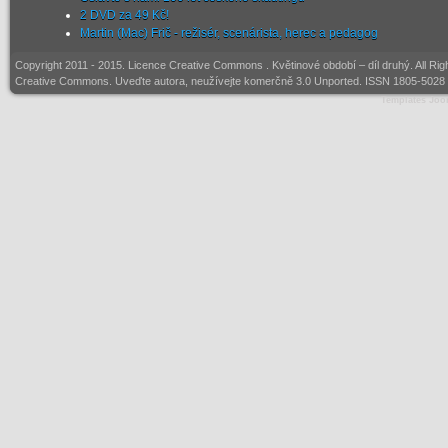
2 DVD za 49 Kč!
Martin (Mac) Frič - režisér, scenárista, herec a pedagog
Copyright 2011 - 2015. Licence
Creative Commons
. Květinové období – díl druhý. All R
Creative Commons. Uveďte autora, neužívejte komerčně 3.0 Unported. ISSN 1805-5028 (
Templates Joo