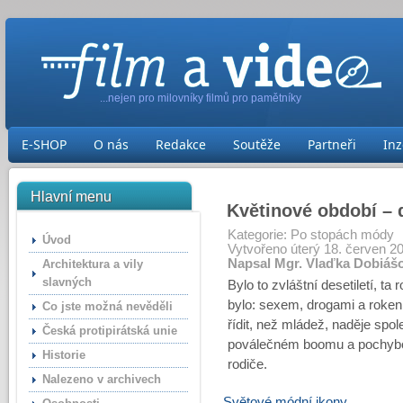
...nejen pro milovníky filmů pro pamětníky
E-SHOP
O nás
Redakce
Soutěže
Partneři
Inz
Hlavní menu
Květinové období – d
Kategorie:
Po stopách módy
Úvod
Vytvořeno úterý 18. červen 2
Napsal Mgr. Vlaďka Dobiáš
Architektura a vily
slavných
Bylo to zvláštní desetiletí, ta
bylo: sexem, drogami a rokenr
Co jste možná nevěděli
řídit, než mládež, naděje spol
Česká protipirátská unie
poválečném boomu a pochyboval
Historie
rodiče.
Nalezeno v archivech
Světové módní ikony