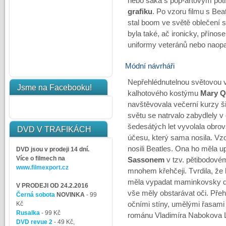
nebo saka s pop-artovým po
grafiku
. Po vzoru filmu s Bea
stal boom ve světě oblečení 
byla také, ač ironicky, přínos
uniformy veteránů nebo naopa
Módní návrháři
Nepřehlédnutelnou světovou ve
Jsme na Facebooku!
kalhotového kostýmu
Mary Q
navštěvovala večerní kurzy ši
světu se natrvalo zabydlely 
šedesátých let vyvolala obr
DVD V TRAFIKÁCH
účesu, který sama nosila. Vzo
nosili Beatles. Ona ho měla
DVD jsou v prodeji 14 dní.
Více o filmech na
Sassonem
v tzv. pětibodovém
www.filmexport.cz
mnohem křehčeji. Tvrdila, že lí
měla vypadat maminkovsky do
V PRODEJI OD 24.2.2016
vše měly obstarávat oči. Př
Černá sobota
NOVINKA
- 99
Kč
očními stíny, umělými řasami 
Rusalka
- 99 Kč
románu Vladimíra Nabokova Lo
DVD revue 2
- 49 Kč,