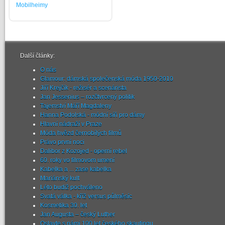
Mobilheimy
Další články:
O nás
Glamour: dámská společenská móda 1950-2010
Jiří Krejčík - režisér a scenárista
Jan Jessenius – rozčtvrcený politik
Tajemství Máří Magdaleny
Hanna Podolská - módní síň pro dámy
Hlavní nádraží v Praze
Móda hvězd černobílých filmů
Právo první noci
Dalibor z Kozojed - operní rebel
60. roky vo filmovom umení
Kabelka a ... zase kabelka
Mariánský kult
Léto budiž pochváleno
Svatá válka - kříž versus půlměsíc
Kosmetika 30. let
Jan Augusta – český Luther
Oslavte s námi 100 let českého skautingu