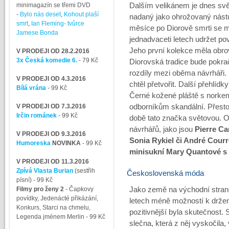
minimagazín se třemi DVD
Dalším velikánem je dnes s
-
Bylo nás deset
,
Kohout plaší
nadaný jako ohrožovaný nástu
smrt
,
Ian Fleming- tvůrce
měsíce po Diorově smrti se m
Jamese Bonda
jednadvaceti letech udržet p
Jeho první kolekce měla obrov
V PRODEJI OD 28.2.2016
3x Česká komedie 6.
- 79 Kč
Diorovská tradice bude pokrač
rozdíly mezi oběma návrháři. 
V PRODEJI OD 4.3.2016
chtěl přetvořit. Další přehlí
Bílá vrána
- 99 Kč
Černé kožené pláště s norkem 
V PRODEJI OD 7.3.2016
odborníkům skandální. Přesto
Irčin románek
- 99 Kč
době tato značka světovou. O
návrhářů, jako jsou
Pierre C
V PRODEJI OD 9.3.2016
Sonia Rykiel či André Cour
Humoreska
NOVINKA
- 99 Kč
minisukní Mary Quantové s
V PRODEJI OD 11.3.2016
Zpívá Vlasta Burian
(sestřih
Československá móda
písní)
- 99 Kč
Filmy pro ženy 2
-
Čapkovy
Jako země na východní straně
povídky, Jedenácté přikázání,
letech méně možností k drže
Konkurs, Starci na chmelu,
pozitivnější byla skutečnost. 
Legenda jménem Merlin
- 99 Kč
slečna, která z něj vyskočila,