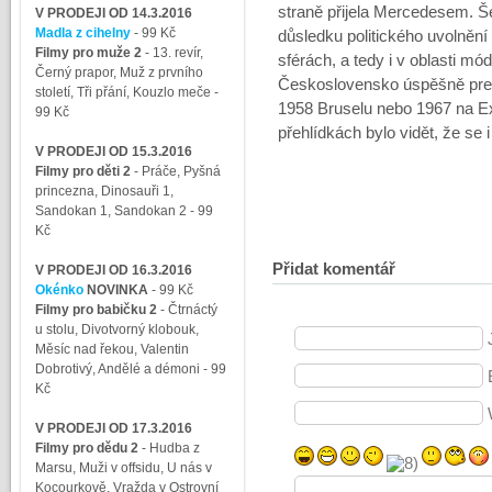
straně přijela Mercedesem. Še
V PRODEJI OD 14.3.2016
Madla z cihelny
- 99 Kč
důsledku politického uvolnění
Filmy pro muže 2
-
13. revír,
sférách, a tedy i v oblasti mód
Černý prapor, Muž z prvního
Československo úspěšně prez
století, Tři přání, Kouzlo meče
-
1958 Bruselu nebo 1967 na E
99 Kč
přehlídkách bylo vidět, že se
V PRODEJI OD 15.3.2016
Filmy pro děti 2
-
Práče, Pyšná
princezna, Dinosauři 1,
Sandokan 1, Sandokan 2
- 99
Kč
Přidat komentář
V PRODEJI OD 16.3.2016
Okénko
NOVINKA
- 99 Kč
Filmy pro babičku 2
-
Čtrnáctý
u stolu, Divotvorný klobouk,
Měsíc nad řekou, Valentin
Dobrotivý, Andělé a démoni
- 99
Kč
V PRODEJI OD 17.3.2016
Filmy pro dědu 2
-
Hudba z
Marsu, Muži v offsidu, U nás v
Kocourkově, Vražda v Ostrovní