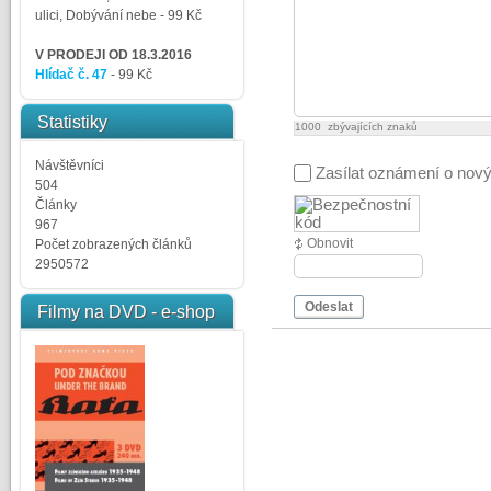
ulici, Dobývání nebe
- 99 Kč
V PRODEJI OD 18.3.2016
Hlídač č. 47
- 99 Kč
Statistiky
1000
zbývajících znaků
Návštěvníci
Zasílat oznámení o nov
504
Články
967
Obnovit
Počet zobrazených článků
2950572
Odeslat
Filmy na DVD - e-shop