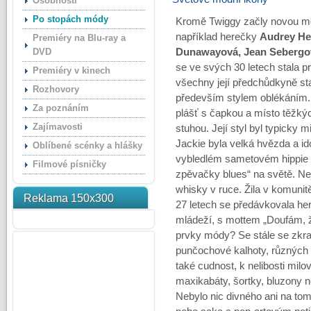
Osobnosti
Po stopách módy
Kromě Twiggy začly novou mód
například herečky
Audrey He
Premiéry na Blu-ray a
DVD
Dunawayová, Jean Sebergov
se ve svých 30 letech stala 
Premiéry v kinech
všechny její předchůdkyně sta
Rozhovory
především stylem oblékáním. 
Za poznáním
plášť s čapkou a místo těžkýc
Zajímavosti
stuhou. Její styl byl typicky 
Jackie byla velká hvězda a id
Oblíbené scénky a hlášky
vybledlém sametovém hippie ob
Filmové písničky
zpěvačky blues“ na světě. Ne
whisky v ruce. Žila v komunitě
Reklama 150x300
27 letech se předávkovala her
mládeží, s mottem „Doufám, ž
prvky módy? Se stále se zkrac
punčochové kalhoty, různých 
také cudnost, k nelibosti mil
maxikabáty, šortky, bluzony 
Nebylo nic divného ani na tom