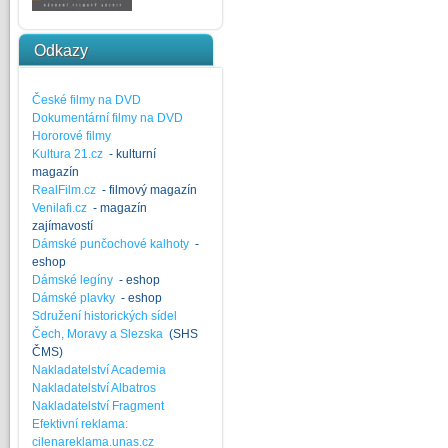
Odkazy
České filmy na DVD
Dokumentární filmy na DVD
Hororové filmy
Kultura 21.cz
- kulturní
magazín
RealFilm.cz
- filmový magazín
Venilafi.cz
- magazín
zajímavostí
Dámské punčochové kalhoty
-
eshop
Dámské legíny
- eshop
Dámské plavky
- eshop
Sdružení historických sídel
Čech, Moravy a Slezska
(SHS
ČMS)
Nakladatelství Academia
Nakladatelství Albatros
Nakladatelství Fragment
Efektivní reklama:
cilenareklama.unas.cz