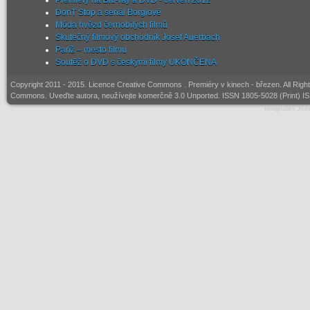
Premiéry na Blu-ray a DVD - červen 2012
DonT Stop a seriál Borgiové
Móda hvězd černobílých filmů
Skutečný filmový obchodník Josef Auerbach
Paríž – mesto filmu
Soutěž o DVD s českými filmy UKONČENA
Copyright 2011 - 2015. Licence
Creative Commons
. Premiéry v kinech - březen. All Rig
Commons. Uveďte autora, neužívejte komerčně 3.0 Unported. ISSN 1805-5028 (Print) I
Templates Joo