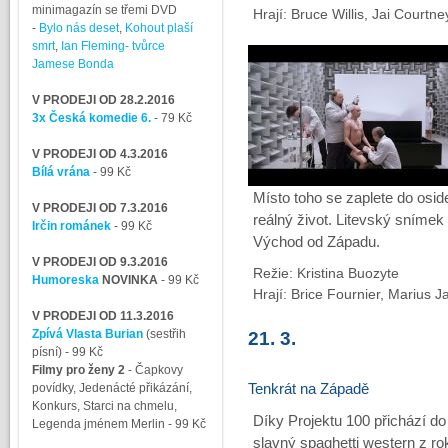
minimagazín se třemi DVD
Hrají: Bruce Willis, Jai Courtn
-
Bylo nás deset
,
Kohout plaší
smrt
,
Ian Fleming- tvůrce
Jamese Bonda
V PRODEJI OD 28.2.2016
3x Česká komedie 6.
- 79 Kč
V PRODEJI OD 4.3.2016
Bílá vrána
- 99 Kč
Místo toho se zaplete do oside
V PRODEJI OD 7.3.2016
reálný život. Litevský snímek
Irčin románek
- 99 Kč
Východ od Západu.
V PRODEJI OD 9.3.2016
Režie: Kristina Buozyte
Humoreska
NOVINKA
- 99 Kč
Hrají: Brice Fournier, Marius 
V PRODEJI OD 11.3.2016
Zpívá Vlasta Burian
(sestřih
21. 3.
písní)
- 99 Kč
Filmy pro ženy 2
-
Čapkovy
povídky, Jedenácté přikázání,
Tenkrát na Západě
Konkurs, Starci na chmelu,
Díky Projektu 100 přichází do
Legenda jménem Merlin
- 99 Kč
slavný spaghetti western z ro