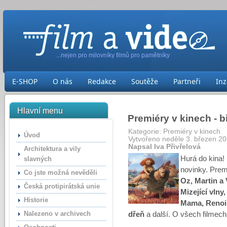
...nejen pro milovníky filmů pro pamětníky
E-SHOP
O nás
Redakce
Soutěže
Partneři
Inz
Hlavní menu
Premiéry v kinech - 
Kategorie:
Premiéry v kinech
Úvod
Vytvořeno neděle 3. březen 20
Napsal Iva Přivřelová
Architektura a vily
Hurá do kina! 
slavných
novinky. Prem
Co jste možná nevěděli
Oz, Martin a
Česká protipirátská unie
Mizející vlny
Historie
Mama, Renoir
Nalezeno v archivech
dřeň
a další. O všech filmech 