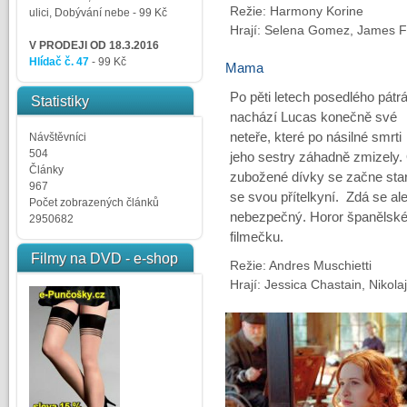
Režie: Harmony Korine
ulici, Dobývání nebe
- 99 Kč
Hrají: Selena Gomez, James 
V PRODEJI OD 18.3.2016
Hlídač č. 47
- 99 Kč
Mama
Po pěti letech posedlého pátrá
Statistiky
nachází Lucas konečně své
neteře, které po násilné smrti
Návštěvníci
504
jeho sestry záhadně zmizely.
Články
zubožené dívky se začne star
967
se svou přítelkyní. Zdá se ale
Počet zobrazených článků
nebezpečný. Horor španělskéh
2950682
filmečku.
Filmy na DVD - e-shop
Režie: Andres Muschietti
Hrají: Jessica Chastain, Nikola