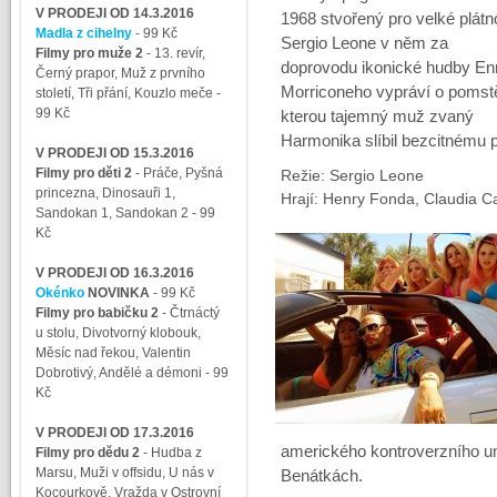
V PRODEJI OD 14.3.2016
1968 stvořený pro velké plátn
Madla z cihelny
- 99 Kč
Sergio Leone v něm za
Filmy pro muže 2
-
13. revír,
doprovodu ikonické hudby En
Černý prapor, Muž z prvního
Morriconeho vypráví o pomst
století, Tři přání, Kouzlo meče
-
99 Kč
kterou tajemný muž zvaný
Harmonika slíbil bezcitnému pi
V PRODEJI OD 15.3.2016
Filmy pro děti 2
-
Práče, Pyšná
Režie: Sergio Leone
princezna, Dinosauři 1,
Hrají: Henry Fonda, Claudia C
Sandokan 1, Sandokan 2
- 99
Kč
V PRODEJI OD 16.3.2016
Okénko
NOVINKA
- 99 Kč
Filmy pro babičku 2
-
Čtrnáctý
u stolu, Divotvorný klobouk,
Měsíc nad řekou, Valentin
Dobrotivý, Andělé a démoni
- 99
Kč
V PRODEJI OD 17.3.2016
amerického kontroverzního umě
Filmy pro dědu 2
-
Hudba z
Marsu, Muži v offsidu, U nás v
Benátkách.
Kocourkově, Vražda v Ostrovní