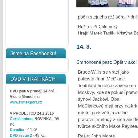
počin stejného režiséra, 7 dní
Režie: Jiří Chlumský
Hrají: Marek Taclík, Kristýna 
14. 3.
Jsme na Facebooku!
Smrtonosná past: Opět v akci
Bruce Willis se vrací jako
DVD V TRAFIKÁCH
policista John McClane.
Tentokrát ho akce zavede do
DVD jsou v prodeji 14 dní.
Moskvy, kde se pokusí pomo
Více o filmech na
synovi Jackovi. Oba
www.filmexport.cz
McClaneové mají brzy na krk
místní podsvětí, rozdílné
V PRODEJI OD 24.2.2016
Černá sobota
NOVINKA
- 99
pracovní metody z nich ale děl
Kč
tvůrce akčního Maxe Paynea
Rusalka
- 99 Kč
DVD revue 2
- 49 Kč,
Režie: John Moore