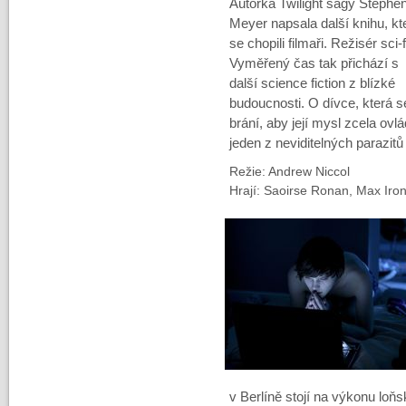
Autorka Twilight ságy Stephen
Meyer napsala další knihu, kt
se chopili filmaři. Režisér sci-f
Vyměřený čas tak přichází s
další science fiction z blízké
budoucnosti. O dívce, která s
brání, aby její mysl zcela ovlá
jeden z neviditelných parazit
Režie: Andrew Niccol
Hrají: Saoirse Ronan, Max Iro
v Berlíně stojí na výkonu loň