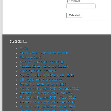
Obnovit
Odeslat
Další články:
O nás
Otakar Vávra: Legenda českého filmu
Filmy a pirátství
Skvostná Metropolis Fritze Langa
Miroslav Cikán - režisér a průkopník
Filmové profese - produkce
Premiéry na Blu-ray a DVD - leden 2012
Jiří Krejčík - režisér a scenárista
Premiéry v kinech - červenec 2012
Premiéry na Blu-ray a DVD - červenec 2012
Premiéry na Blu-ray a DVD - únor 2012
Premiéry na Blu-ray a DVD - březen 2012
Premiéry na Blu-ray a DVD - duben 2012
Premiéry na Blu-ray a DVD - květen 2012