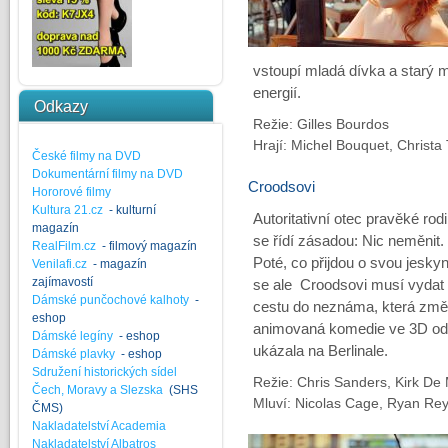
vstoupí mladá dívka a starý m
energií.
Odkazy
Režie: Gilles Bourdos
Hrají: Michel Bouquet, Christa 
České filmy na DVD
Dokumentární filmy na DVD
Croodsovi
Hororové filmy
Kultura 21.cz
- kulturní
Autoritativní otec pravěké rod
magazín
se řídí zásadou: Nic neměnit.
RealFilm.cz
- filmový magazín
Poté, co přijdou o svou jeskyn
Venilafi.cz
- magazín
zajímavostí
se ale Croodsovi musí vydat
Dámské punčochové kalhoty
-
cestu do neznáma, která změn
eshop
animovaná komedie ve 3D od t
Dámské legíny
- eshop
ukázala na Berlinale.
Dámské plavky
- eshop
Sdružení historických sídel
Režie: Chris Sanders, Kirk De
Čech, Moravy a Slezska
(SHS
Mluví: Nicolas Cage, Ryan Re
ČMS)
Nakladatelství Academia
Nakladatelství Albatros