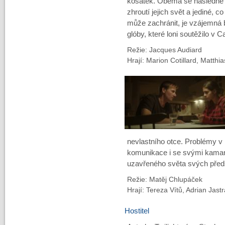
kosatek. Oběma se následně
zhroutí jejich svět a jediné, co 
může zachránit, je vzájemná 
glóby, které loni soutěžilo v 
Režie: Jacques Audiard
Hrají: Marion Cotillard, Matth
nevlastního otce. Problémy v 
komunikace i se svými kamará
uzavřeného světa svých před
Režie: Matěj Chlupáček
Hrají: Tereza Vítů, Adrian Jas
Hostitel