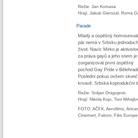
Režie: Jan Komasa
Hrají: Jakub Gierszal, Roma G
Parade
Mladý a úspěšný homosexuál
pár nemá v Srbsku jednoduc
život. Navíc Mirko je aktivisto
za práva gayů a jeho snem je
zorganizovat první úspěšný
pochod Gay Pride v Bělehrad
Poslední pokus ovšem skonči
krvavě. Srbská koprodukční t
Režie: Srdjan Dragojevic
Hrají: Nikola Kojo, Toni Mihajlo
FOTO: AČFK, Aerofilms, Artcam
Cinemart, Falcon, Film Europe