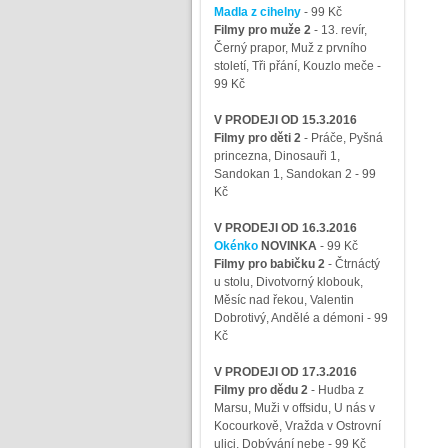
Madla z cihelny
- 99 Kč
Filmy pro muže 2
-
13. revír,
Černý prapor, Muž z prvního
století, Tři přání, Kouzlo meče
-
99 Kč
V PRODEJI OD 15.3.2016
Filmy pro děti 2
-
Práče, Pyšná
princezna, Dinosauři 1,
Sandokan 1, Sandokan 2
- 99
Kč
V PRODEJI OD 16.3.2016
Okénko
NOVINKA
- 99 Kč
Filmy pro babičku 2
-
Čtrnáctý
u stolu, Divotvorný klobouk,
Měsíc nad řekou, Valentin
Dobrotivý, Andělé a démoni
- 99
Kč
V PRODEJI OD 17.3.2016
Filmy pro dědu 2
-
Hudba z
Marsu, Muži v offsidu, U nás v
Kocourkově, Vražda v Ostrovní
ulici, Dobývání nebe
- 99 Kč