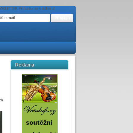
WSLETTER. Přihlašte se k odběru!
Reklama
ch