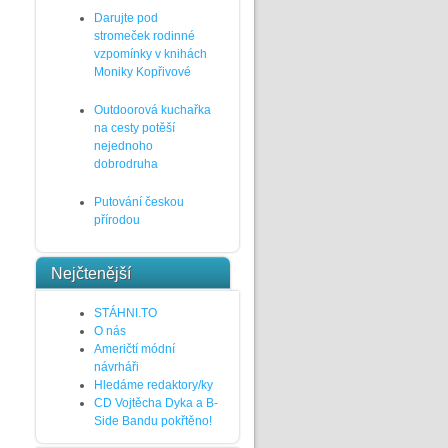
Darujte pod
stromeček rodinné
vzpomínky v knihách
Moniky Kopřivové
Outdoorová kuchařka
na cesty potěší
nejednoho
dobrodruha
Putování českou
přírodou
Nejčtenější
STÁHNI.TO
O nás
Američtí módní
návrháři
Hledáme redaktory/ky
CD Vojtěcha Dyka a B-
Side Bandu pokřtěno!