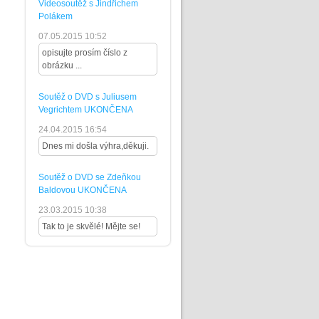
Videosoutěž s Jindřichem
Polákem
07.05.2015 10:52
opisujte prosím číslo z
obrázku ...
Soutěž o DVD s Juliusem
Vegrichtem UKONČENA
24.04.2015 16:54
Dnes mi došla výhra,děkuji.
Soutěž o DVD se Zdeňkou
Baldovou UKONČENA
23.03.2015 10:38
Tak to je skvělé! Mějte se!