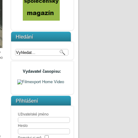
Hledání
o
bo
Vydavatel časopisu:
Přihlášení
Uživatelské jméno
Heslo
a