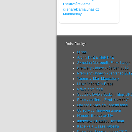
Efektivní reklama:
cilenareklama.unas.cz
Mobilheimy
Další články:
O nás
Archiv H+Z a Klub H+Z
Skvostná Metropolis Fritze Langa
Premiéry v kinech - červen 2012
Premiéry v kinech - červenec 201
Tajemství Máří Magdaleny
Hlavní nádraží v Praze
Právo první noci
Soutěž o DVD s českými filmy 
Brom v ateliéru: „Život je krásný"
Dalibor z Kozojed - operní rebel
60. roky vo filmovom umení
Národní filmový archiv
Interwiew s Natašou Tanskou
Kabelka a ... zase kabelka
Premiéry v kinech - srpen 2012