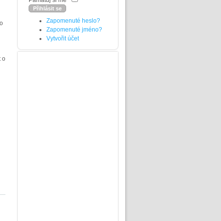
Pamatuj si mě
Zapomenuté heslo?
po
Zapomenuté jméno?
Vytvořit účet
 o