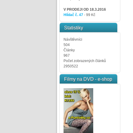
V PRODEJI OD 18.3.2016
Hlídač č. 47
- 99 Kč
Statistiky
Návštěvníci
504
Články
967
Počet zobrazených článků
2950522
Filmy na DVD - e-shop