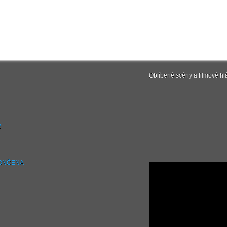
Oblíbené scény a filmové hl
2
UKONČENA