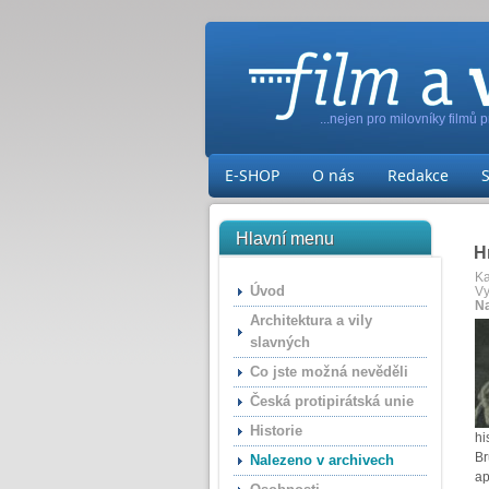
...nejen pro milovníky filmů 
E-SHOP
O nás
Redakce
Hlavní menu
H
Ka
Úvod
Vy
Na
Architektura a vily
slavných
Co jste možná nevěděli
Česká protipirátská unie
Historie
hi
Br
Nalezeno v archivech
ap