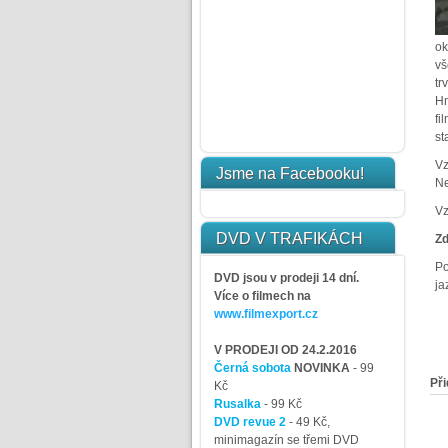
ok
vš
tr
Hm
fi
st
Vz
Jsme na Facebooku!
Ne
Vz
DVD V TRAFIKÁCH
Zd
Po
DVD jsou v prodeji 14 dní.
ja
Více o filmech na
www.filmexport.cz
V PRODEJI OD 24.2.2016
Černá sobota
NOVINKA
- 99
Při
Kč
Rusalka
- 99 Kč
DVD revue 2
- 49 Kč,
minimagazín se třemi DVD