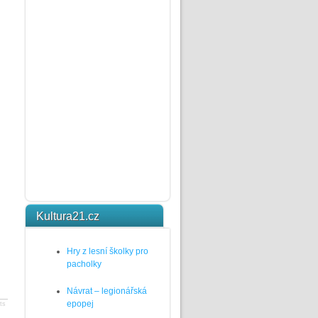
Kultura21.cz
Hry z lesní školky pro
pacholky
Návrat – legionářská
epopej
ts