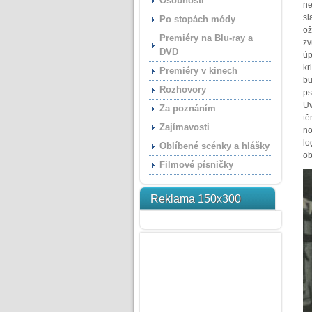
Osobnosti
ne
sl
Po stopách módy
ož
Premiéry na Blu-ray a
zv
DVD
úp
kr
Premiéry v kinech
bu
Rozhovory
ps
Uv
Za poznáním
tě
Zajímavosti
no
lo
Oblíbené scénky a hlášky
ob
Filmové písničky
Reklama 150x300