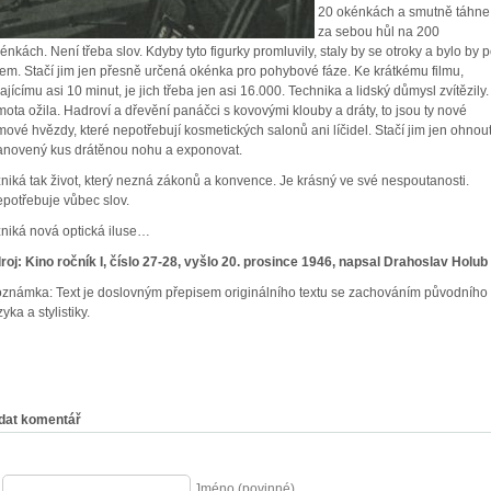
20 okénkách a smutně táhne
za sebou hůl na 200
énkách. Není třeba slov. Kdyby tyto figurky promluvily, staly by se otroky a bylo by 
em. Stačí jim jen přesně určená okénka pro pohybové fáze. Ke krátkému filmu,
vajícímu asi 10 minut, je jich třeba jen asi 16.000. Technika a lidský důmysl zvítězily.
ota ožila. Hadroví a dřevění panáčci s kovovými klouby a dráty, to jsou ty nové
lmové hvězdy, které nepotřebují kosmetických salonů ani líčidel. Stačí jim jen ohnout
anovený kus drátěnou nohu a exponovat.
niká tak život, který nezná zákonů a konvence. Je krásný ve své nespoutanosti.
potřebuje vůbec slov.
niká nová optická iluse…
roj: Kino ročník I, číslo 27-28, vyšlo 20. prosince 1946, napsal Drahoslav Holub
známka: Text je doslovným přepisem originálního textu se zachováním původního
zyka a stylistiky.
dat komentář
Jméno (povinné)