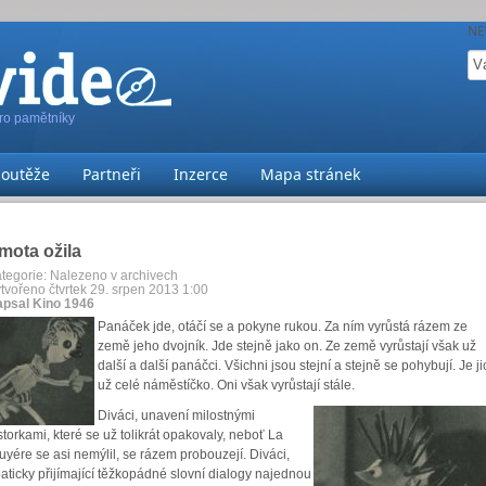
NE
pro pamětníky
Soutěže
Partneři
Inzerce
Mapa stránek
mota ožila
tegorie:
Nalezeno v archivech
tvořeno čtvrtek 29. srpen 2013 1:00
psal Kino 1946
Panáček jde, otáčí se a pokyne rukou. Za ním vyrůstá rázem ze
země jeho dvojník. Jde stejně jako on. Ze země vyrůstají však už
další a další panáčci. Všichni jsou stejní a stejně se pohybují. Je ji
už celé náměstíčko. Oni však vyrůstají stále.
Diváci, unavení milostnými
storkami, které se už tolikrát opakovaly, neboť La
uyére se asi nemýlil, se rázem probouzejí. Diváci,
aticky přijímající těžkopádné slovní dialogy najednou