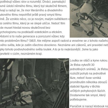
potřebují vůbec slov a rozumějí. Diváci, pamatující
avné údobí němého filmu, který byl skutečně filmem,
ívají a radují se, že mor literárního a divadelního
ukového filmu nepohřbil ještě pravý smysl filmu
lně. Že vzniklo něco, co je novým, malým světélkem v
isi celého filmu, který je ve slepé uličce. Neboť film
de muset hledat novou skutečnost bez
ychologismu na podkladě estetickém a etickém.
ědomí si to naše generace a porozumí vůbec kdy
mto problémům filmu? Stěží. Ale mějme aspoň radost a veselme se z tohoto našeh
vého světa, kde je zatím všechno dovoleno. Neznáme ani zákonů, ani pravidel ne
giky tohoto podivuhodného světa loutek. A to je to nejkrásnější. Jsme tu jako
jevitelé v cizím, neznámém kraji.
Loutka se otáčí a kyne rukou.
Je třeba vytvořit 30
jednotlivých snímků. Je třeba
rozložit pohyb na jednotlivé
fáze, neboť iluse vzniká
promítnutím několika obrazů
statické figurky v těchto
určitých pohybových fázích.
Dostaneme tak smysl, který
potřebujeme.
Panáček si narazí klobouk n